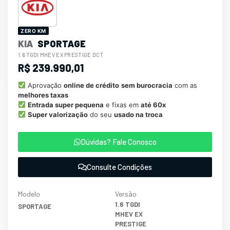
ZERO KM
KIA
SPORTAGE
1.6 TGDI MHEV EX PRESTIGE DCT
R$ 239.990,01
Aprovação
online de crédito
sem burocracia
com as
melhores taxas
Entrada super pequena
e fixas em
até 60x
Super valorização
do seu
usado na troca
Dúvidas? Fale Conosco
Consulte Condições
Modelo
Versão
1.6 TGDI
SPORTAGE
MHEV EX
PRESTIGE