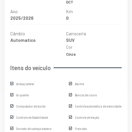
DCT
Ano
Km
2025/2026
0
Câmbio
Carroceria
Automatico
SUV
Cor
Cinza
Itens do veículo
Airbag Lateral
Alarme
Ar quente
Bancos de couro
Computador de bordo
Controle automático de velocidade
Controle de Estabilidade
Controle de tração
Encosto de cabeça traseiro
Freio abs