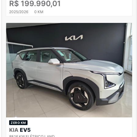
R$ 199.990,01
2025/2026
0 KM
ZERO KM
KIA
EV5
88,16 KW ELÉTRICO LAND