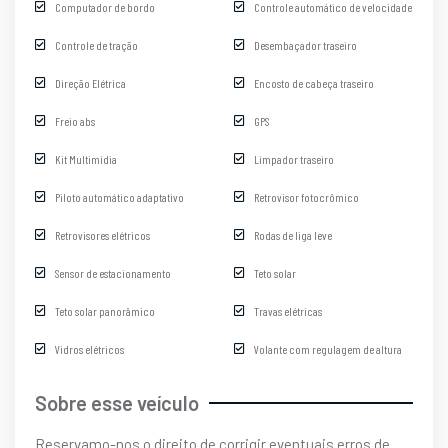
Computador de bordo
Controle automático de velocidade
Controle de tração
Desembaçador traseiro
Direção Elétrica
Encosto de cabeça traseiro
Freio abs
GPS
Kit Multimídia
Limpador traseiro
Piloto automático adaptativo
Retrovisor fotocrômico
Retrovisores elétricos
Rodas de liga leve
Sensor de estacionamento
Teto solar
Teto solar panorâmico
Travas elétricas
Vidros elétricos
Volante com regulagem de altura
Sobre esse veículo
Reservamo-nos o direito de corrigir eventuais erros de