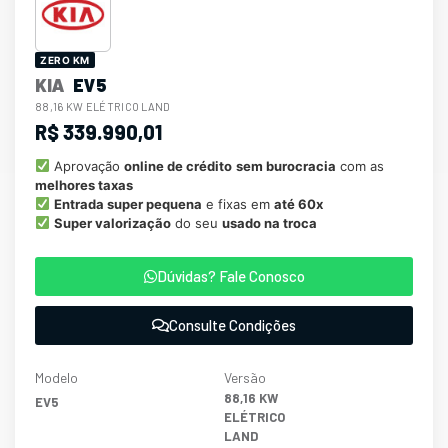
ZERO KM
KIA
EV5
88,16 KW ELÉTRICO LAND
R$ 339.990,01
Aprovação
online de crédito
sem burocracia
com as
melhores taxas
Entrada super pequena
e fixas em
até 60x
Super valorização
do seu
usado na troca
Dúvidas? Fale Conosco
Consulte Condições
Modelo
Versão
88,16 KW
EV5
ELÉTRICO
LAND