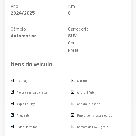
Ano
Km
2024/2025
0
Câmbio
Carroceria
Automatico
SUV
Cor
Prata
Itens do veículo
4 Airbags
Alarme
Alerta de Saída de Faixa
Android Auto
Apple CarPlay
Ar condicionado
Ar quente
Banco com ajuste elétrico
Botão Start/Stop
Câmera de ré 360 graus