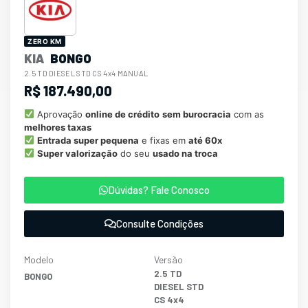
ZERO KM
KIA
BONGO
2.5 TD DIESEL STD CS 4x4 MANUAL
R$ 187.490,00
Aprovação
online de crédito
sem burocracia
com as
melhores taxas
Entrada super pequena
e fixas em
até 60x
Super valorização
do seu
usado na troca
Dúvidas? Fale Conosco
Consulte Condições
Modelo
Versão
2.5 TD
BONGO
DIESEL STD
CS 4x4