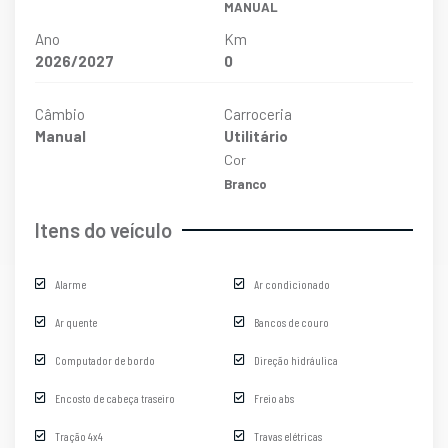
MANUAL
Ano
Km
2026/2027
0
Câmbio
Carroceria
Manual
Utilitário
Cor
Branco
Itens do veículo
Alarme
Ar condicionado
Ar quente
Bancos de couro
Computador de bordo
Direção hidráulica
Encosto de cabeça traseiro
Freio abs
Tração 4x4
Travas elétricas