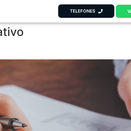
TELEFONES
W
ativo
São Isentos do Rodízio em Sã