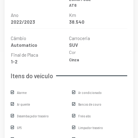
AT6
Ano
Km
2022/2023
38.540
Câmbio
Carroceria
Automatico
SUV
Cor
Final de Placa
Cinza
1-2
Itens do veículo
Alarme
Ar condicionado
Ar quente
Bancos de couro
Desembaçador traseiro
Freio abs
GPS
Limpador traseiro