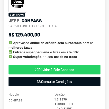
SEMINOVO
JEEP
COMPASS
1.3 T270 TURBO FLEX LONGITUDE AT6
R$ 129.400,00
Aprovação
online de crédito
sem burocracia
com as
melhores taxas
Entrada super pequena
e fixas em
até 60x
Super valorização
do seu
usado na troca
Dúvidas? Fale Conosco
Consulte Condições
Modelo
Versão
1.3 T270
COMPASS
TURBO FLEX
LONGITUDE