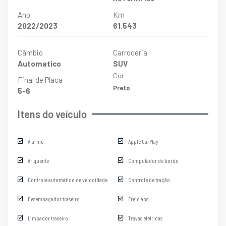
Ano
Km
2022/2023
61.543
Câmbio
Carroceria
Automatico
SUV
Cor
Final de Placa
Preto
5-6
Itens do veículo
Alarme
Apple CarPlay
Ar quente
Computador de bordo
Controle automático de velocidade
Controle de tração
Desembaçador traseiro
Freio abs
Limpador traseiro
Travas elétricas