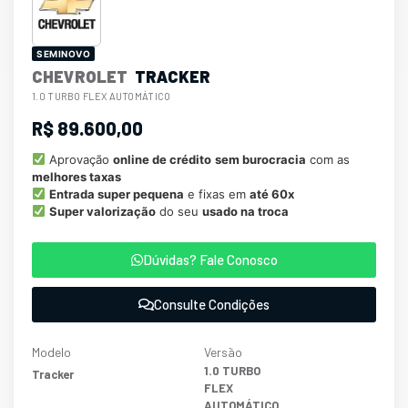
SEMINOVO
CHEVROLET
TRACKER
1.0 TURBO FLEX AUTOMÁTICO
R$ 89.600,00
Aprovação
online de crédito
sem burocracia
com as
melhores taxas
Entrada super pequena
e fixas em
até 60x
Super valorização
do seu
usado na troca
Dúvidas? Fale Conosco
Consulte Condições
Modelo
Versão
1.0 TURBO
Tracker
FLEX
AUTOMÁTICO