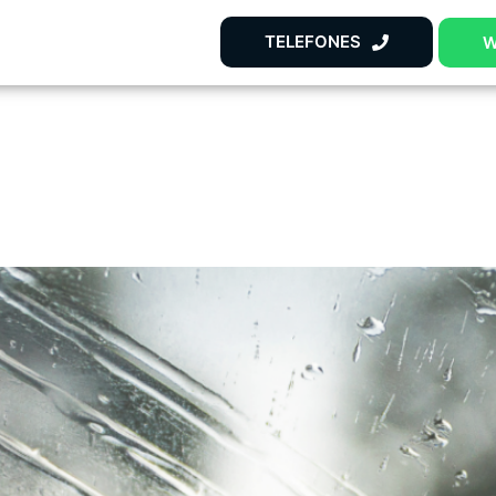
TELEFONES
W
s vidros do seu carro limpo