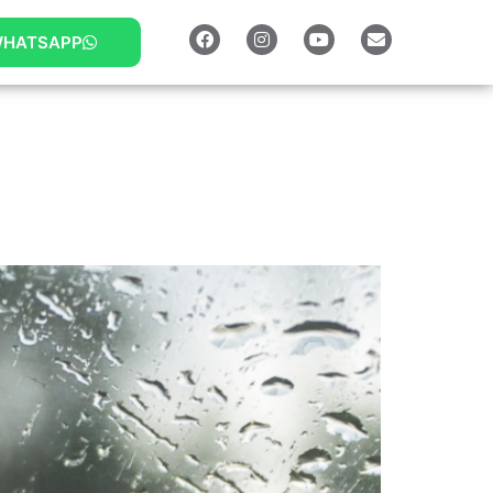
HATSAPP
s e desembaçados