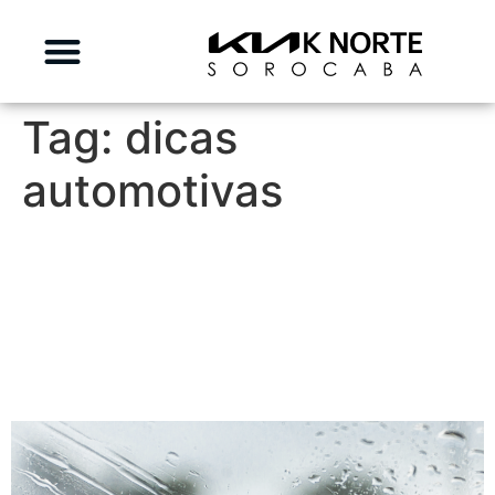
Tag:
dicas
automotivas
Entenda como manter os
vidros do seu carro limpos e
desembaçados durante
uma viagem