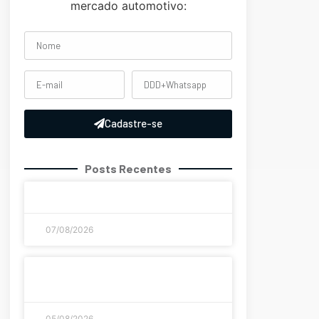
mercado automotivo:
Cadastre-se
Posts Recentes
Coronavirus disease 2019
07/08/2026
A evolução histórica dos jogos de
azar como chegamos até aqui
05/08/2026