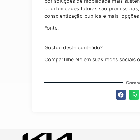
por soluções de mobilidade mais sustent
oportunidades futuras são promissoras,
conscientização pública e mais opções
Fonte:
https://autoesporte.globo.com/el
carros-hibridos-mais-vendidos-no-prim
Gostou deste conteúdo?
Compartilhe ele em suas redes sociais 
Compa