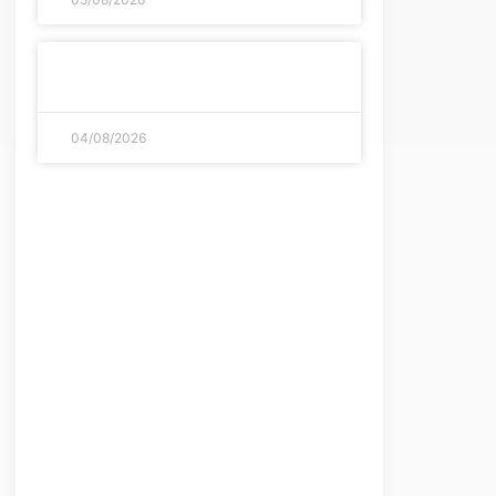
Streaming di giochi: le piattaforme
più sicure e veloci del 2026
04/08/2026