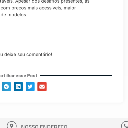
áveis. Apesar dos desafios presentes, as
 com preços mais acessíveis, maior
 de modelos.
etricos-e-hibridos/noticia/2023/07/veja-os-10-
eiro-semestre-de-2023.ghtml
ou deixe seu comentário!
rtilhar esse Post
NOSSO ENDEREÇO