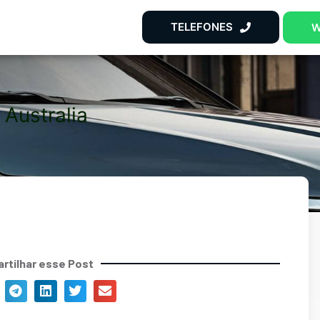
TELEFONES
W
 Australia
rtilhar esse Post