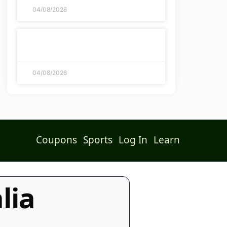
04/08/2026
Streaming di giochi: le piattaforme
più sicure e veloci del 2026
04/08/2026
TELEFONES
Coupons
Sports
Log In
Learn
Vendas: (15) 3332-8500
Serviços: (15) 3332-8508
lia
WHATSAPPS
Vendas: (15) 99842-2779