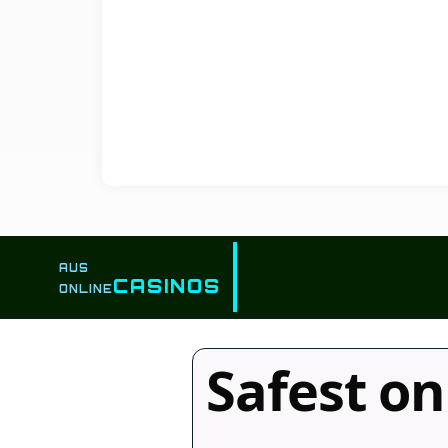
AUS
CASINOS
ONLINE
Safest on
INSTITUCIONAL
Trabalhe Conosco