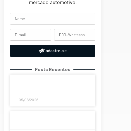
mercado automotivo:
Cadastre-se
Posts Recentes
A evolução histórica dos jogos de
azar como chegamos até aqui
05/08/2026
Streaming di giochi: le piattaforme
più sicure e veloci del 2026