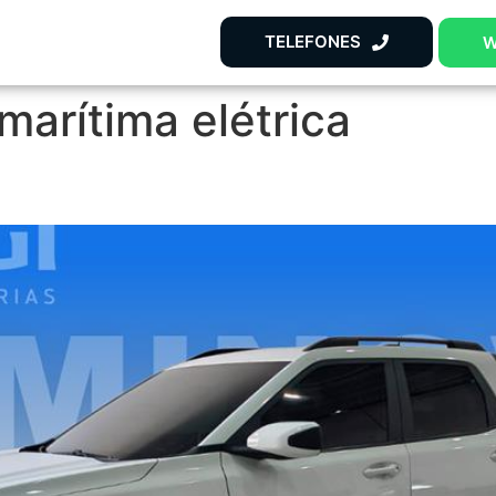
TELEFONES
W
marítima elétrica
A