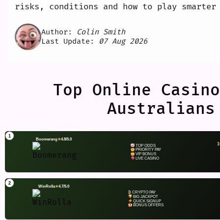
KIA WAY
risks, conditions and how to play smarter
BLOG
Author:
Colin Smith
MAPA DO SITE
Last Update:
07 Aug 2026
POLÍTICA DE PRIVACIDADE
Top Online Casin
NOSSO ENDEREÇO
Australians
R. Dr. João Salerno, 55
Jardim Rosalia Alcolea
1
Sorocaba
Boomerang
★
4.8/5.0
1
TOP ODDS
18030-020
PRIORITY PAY
VIP BONUS
LIVE CASINO
2
WinRolla
★
4.7/5.0
₿ CRYPTO PAY
HORÁRIO DE FUNCIONAMENTO
BIG JACKPOT
QUICK SIGNUP
BONUS OFFERS
Show Room: seg a sex das 08h às 19h, sáb das 09h às