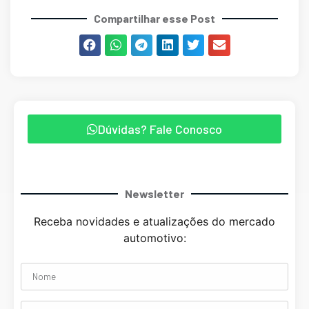
Compartilhar esse Post
Dúvidas? Fale Conosco
Newsletter
Receba novidades e atualizações do mercado
automotivo: