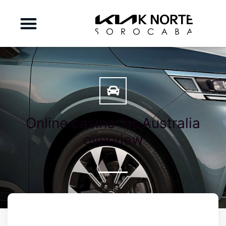
Online casino for Australia
overview