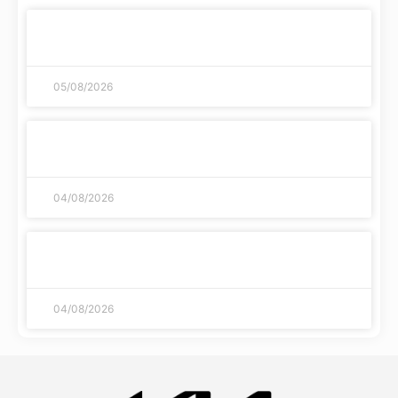
A evolução histórica dos jogos de azar como
chegamos até aqui
05/08/2026
Streaming di giochi: le piattaforme più sicure e
veloci del 2026
04/08/2026
Streaming di giochi: le piattaforme più sicure e
veloci del 2026
04/08/2026