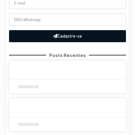
Cadastre-se
Posts Recentes
A evolução histórica dos jogos de azar como
chegamos até aqui
05/08/2026
Streaming di giochi: le piattaforme più sicure e
veloci del 2026
04/08/2026