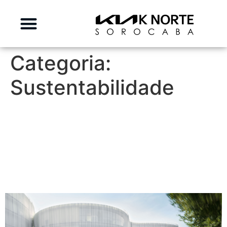
Categoria:
Sustentabilidade
O Futuro é Verde: Por Que o
Kia Sportage Híbrido É o
SUV Perfeito para a Sua
Família