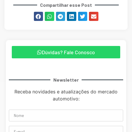
Compartilhar esse Post
Dúvidas? Fale Conosco
Newsletter
Receba novidades e atualizações do mercado
automotivo: