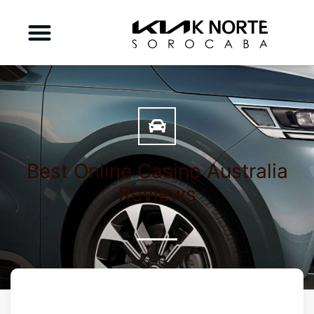
Best Online Casino Australia
Reviews