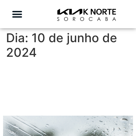
Dia:
10 de junho de
2024
Entenda como manter os
vidros do seu carro limpos e
desembaçados durante
uma viagem